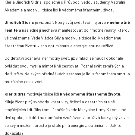
Klér a Jindřich Sidris, společně s Průvodci vedou
studenty Astrální
Akademie
a motivují tisíce lidí k vědomému šťastnému životu.
Jindřich Sidris
je vizionář, který svůj svět tvoří nejprve
v nehmotné
realitě
a následně ji nechává manifestovat do hmotné reality, kterou
všichni známe. Vede Vládce Síly a motivuje tisíce lidí k vědomému
šťastnému životu. Jeho optimismus a energie jsou nakažlivé.
Od dětství poznával nehmotný svět, již v mládí se naučil dokonale
ovládat svou mysl a mimotělně cestovat. Poznal svět zemřelých a
další sféry. Na svých přednáškách seznamuje lidi s fenoménem smrti a
astrálního cestování.
Klér Sidris
motivuje tisíce lidí
k vědomému šťastnému životu
.
Miluje život plný svobody, kreativity, štěstí a ostatních stejně
smýšlejících lidí. Díky tomu úspěšně vede láskyplné firmy. K tomu má
dvě spokojené děti na domácím vzdělávání a prožívá láskyplný vztah
se svým mužem, přesto je stále plná energie a optimismu. Jak to
dokázala?