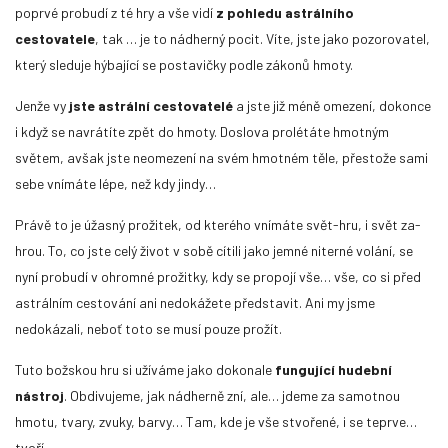
poprvé probudí z té hry a vše vidí
z pohledu astrálního
cestovatele
, tak … je to nádherný pocit. Víte, jste jako pozorovatel,
který sleduje hýbající se postavičky podle zákonů hmoty.
Jenže vy
jste astrální cestovatelé
a jste již méně omezení, dokonce
i když se navrátíte zpět do hmoty. Doslova prolétáte hmotným
světem, avšak jste neomezení na svém hmotném těle, přestože sami
sebe vnímáte lépe, než kdy jindy…
Právě to je úžasný prožitek, od kterého vnímáte svět-hru, i svět za-
hrou. To, co jste celý život v sobě cítili jako jemné niterné volání, se
nyní probudí v ohromné prožitky, kdy se propojí vše… vše, co si před
astrálním cestování ani nedokážete představit. Ani my jsme
nedokázali, neboť toto se musí pouze prožít.
Tuto božskou hru si užíváme jako dokonale
fungující hudební
nástroj
. Obdivujeme, jak nádherně zní, ale… jdeme za samotnou
hmotu, tvary, zvuky, barvy… Tam, kde je vše stvořené, i se teprve…
tvoří.