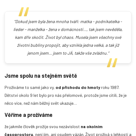
“Dokud jsem byla žena mnoha tváří: matka - podnikatelka -
lieder - manželka - žena v domácnosti…, tak jsem nevěděla,
kam dřív skočit. Život byl chaos. Musela jsem všechny své
životní bubliny propojit, aby vznikla jedna velká, a tak již
jenom jsem… jsem to JÁ, takže vše zvládnu.”
Jsme spolu na stejném světě
Prožíváme to samé jako vy,
od příchodu do hmoty
roku 1987.
Dětství okolo 9 let bylo pro nás přelomové, protože jsme cítili, že je
něco více, než nám běžný svět ukazuje…
Věříme a prožíváme
že jakmile člověk prožije svou nezávislost
na okolním
časoprostoru
, není jím, ani osudem vázán. Život prožívá s lehkostí a