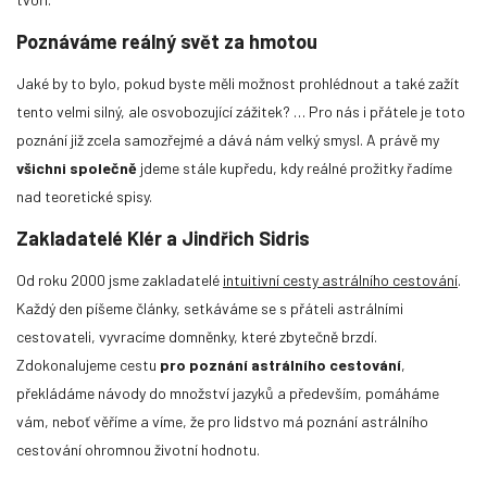
Poznáváme reálný svět za hmotou
Jaké by to bylo, pokud byste měli možnost prohlédnout a také zažít
tento velmi silný, ale osvobozující zážitek? … Pro nás i přátele je toto
poznání již zcela samozřejmé a dává nám velký smysl. A právě my
všichni společně
jdeme stále kupředu, kdy reálné prožitky řadíme
nad teoretické spisy.
Zakladatelé Klér a Jindřich Sidris
Od roku 2000 jsme zakladatelé
intuitivní cesty astrálního cestování
.
Každý den píšeme články, setkáváme se s přáteli astrálními
cestovateli, vyvracíme domněnky, které zbytečně brzdí.
Zdokonalujeme cestu
pro poznání astrálního cestování
,
překládáme návody do množství jazyků a především, pomáháme
vám, neboť věříme a víme, že pro lidstvo má poznání astrálního
cestování ohromnou životní hodnotu.