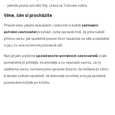
… jakmile pozná astrální Síly, stává se Tvůrcem světa.
Víme, čím si procházíte
Přesně víme, jakými nesnázemi i radostmi si každý
začínající
astrální cestovatel
prochází. Jsme opravdu hrdí, že jsme nalezli
přímou cestu, jak společně poznat život nezávisle na těle a následně
si jej o to více ve hmotě pohodově užít.
Nyní již jako početné
společenství astrálních cestovatelů
stále
pomáháme jít přímější, intuitivnější a co nejsnazší cestou. Je to
nádherná cesta, na které jsme opravdu šťastní, že můžeme jít tímto
krásným světem společně. Je dokonale stvořený a my jej společně
poznáváme krůček po krůčku.