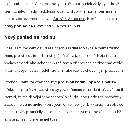
uvědomil si, kolik lásky, podpory a trpělivosti v nich vždy bylo i když
jsem to jako mladší nedokázal ocenit. Klíčovým momentem na mé
cestě k porozumění se stala
Astrální Akademie
, která mi otevřela
nový pohled na život
, rodinu a mou roli v ní.
Nový pohled na rodinu
Dnes jsem rodičem devítileté dcery, šestiletého syna a mám úžasnou
ženu, pro kterou je rodina stejně důležitá jako pro mě. Moje touha
vychovat děti jako schopné, vzdělané a připravené na život mě vedla
k tomu, abych se zamyslel nad tím, jaké vzorce chování jim předávám.
Pochopil jsem, že když chci být
pro svou rodinu oporou
, musím
překonat staré vzorce, které byly zakořeněné v mé identitě. Uvědomil
jsem si, že mé dřívější nepochopení a někdy i pocit odcizení vycházely
z částí mě samotného, které jsem dříve nepřijal. Díky práci na sobě se
moje otázky proměnily v porozumění a našel jsem odpovědi, o jejichž
existenci jsem dříve neměl tušení.