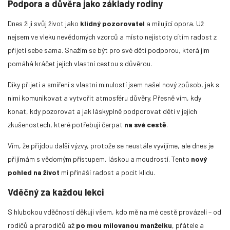
Podpora a důvěra jako základy rodiny
Dnes žiji svůj život jako
klidný pozorovatel
a milující opora. Už
nejsem ve vleku nevědomých vzorců a místo nejistoty cítím radost z
přijetí sebe sama. Snažím se být pro své děti podporou, která jim
pomáhá kráčet jejich vlastní cestou s důvěrou.
Díky přijetí a smíření s vlastní minulostí jsem našel nový způsob, jak s
nimi komunikovat a vytvořit atmosféru důvěry. Přesně vím, kdy
konat, kdy pozorovat a jak láskyplně podporovat děti v jejich
zkušenostech, které potřebují čerpat
na své cestě
.
Vím, že přijdou další výzvy, protože se neustále vyvíjíme, ale dnes je
přijímám s vědomým přístupem, láskou a moudrostí. Tento
nový
pohled na život
mi přináší radost a pocit klidu.
Vděčný za každou lekci
S hlubokou vděčností děkuji všem, kdo mě na mé cestě provázeli – od
rodičů a prarodičů až
po mou milovanou manželku
, přátele a